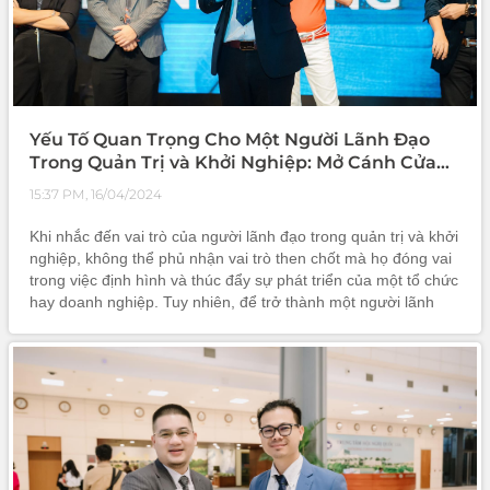
Yếu Tố Quan Trọng Cho Một Người Lãnh Đạo
Trong Quản Trị và Khởi Nghiệp: Mở Cánh Cửa
Cho Sự Thành Côn
15:37 PM, 16/04/2024
Khi nhắc đến vai trò của người lãnh đạo trong quản trị và khởi
nghiệp, không thể phủ nhận vai trò then chốt mà họ đóng vai
trong việc định hình và thúc đẩy sự phát triển của một tổ chức
hay doanh nghiệp. Tuy nhiên, để trở thành một người lãnh
đạo thành công, không đơn giản chỉ cần có khả năng chỉ đạ