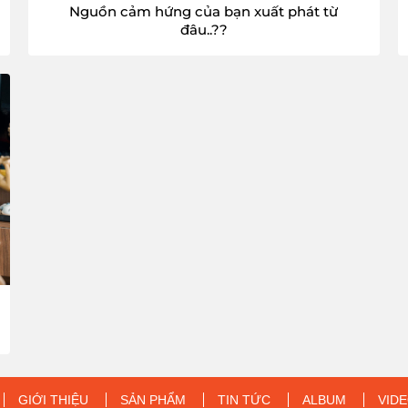
Nguồn cảm hứng của bạn xuất phát từ
đâu..??
GIỚI THIỆU
SẢN PHẨM
TIN TỨC
ALBUM
VID