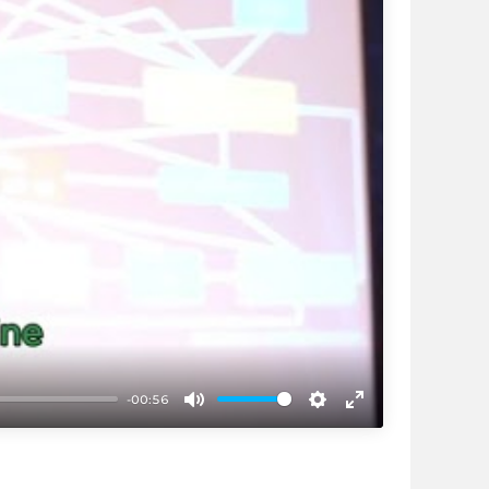
-00:56
Mute
Settings
Enter
fullscreen