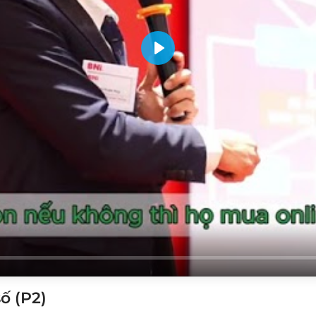
Play
số (P2)