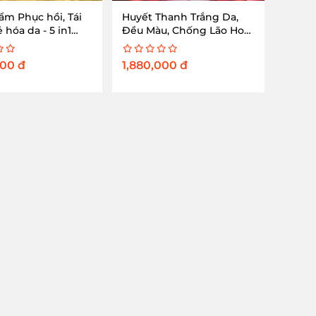
ẩm Phục hồi, Tái
Huyết Thanh Trắng Da,
ẻ hóa da - 5 in1
Đều Màu, Chống Lão Hoá
20g)
Chuyên Sâu - BRILLIANT
CELL SERUM
000
đ
1,880,000
đ