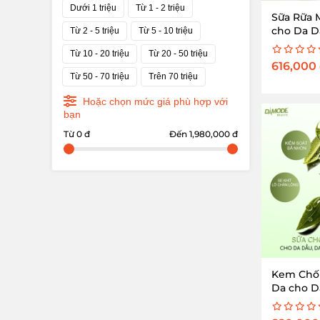
Dưới 1 triệu
Từ 1 - 2 triệu
Sữa Rữa 
cho Da D
Từ 2 - 5 triệu
Từ 5 - 10 triệu
Hợp - Gel
Từ 10 - 20 triệu
Từ 20 - 50 triệu
Control
616,000
Từ 50 - 70 triệu
Trên 70 triệu
Hoặc chọn mức giá phù hợp với
bạn
Từ 0 đ
Đến 1,980,000 đ
Kem Chố
Da cho D
Hợp Smar
Screen Oi