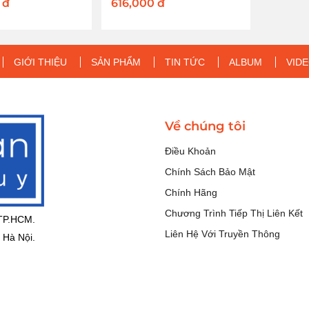
0
đ
616,000
đ
GIỚI THIỆU
SẢN PHẨM
TIN TỨC
ALBUM
VID
Về chúng tôi
Điều Khoản
Chính Sách Bảo Mật
Chính Hãng
Chương Trình Tiếp Thị Liên Kết
 TP.HCM.
Liên Hệ Với Truyền Thông
 Hà Nội.