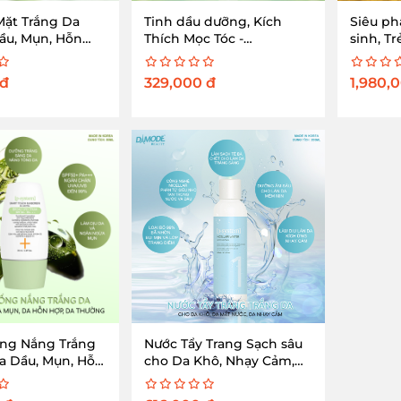
Mặt Trắng Da
Tinh dầu dưỡng, Kích
Siêu ph
ầu, Mụn, Hỗn
Thích Mọc Tóc -
sinh, Tr
 Cleanser Oil
Grapefruit Hair Serum
Serum (
đ
329,000
đ
1,980,
ng Nắng Trắng
Nước Tẩy Trang Sạch sâu
a Dầu, Mụn, Hỗn
cho Da Khô, Nhạy Cảm,
t Touch Sun
Mất Nước - Micellar Water
l Control
Moisterizing